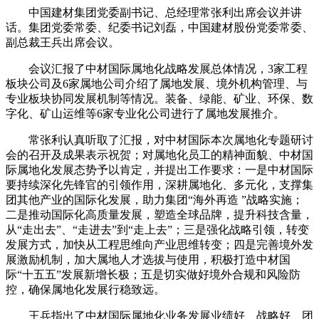
中国建材集团党委副书记、总经理常张利出席会议并讲
话。集团党委常委、纪委书记刘磊，中国建材股份党委常委、
副总裁王兵出席会议。
会议汇报了中材国际属地化战略发展总体情况，3家工程
板块公司及6家属地公司介绍了属地发展、境外机构管理、与
专业板块协同发展机制等情况。装备、绿能、矿业、环保、数
字化、矿山运维等6家专业化公司进行了属地发展推介。
常张利认真听取了汇报，对中材国际本次属地化专题研讨
会的召开及成果表示祝贺；对属地化员工的精神面貌、中材国
际属地化发展态势予以肯定，并提出工作要求：一是中材国际
要持续深化先锋官的引领作用，深耕属地化、多元化，支撑集
团其他产业的国际化发展，助力集团“海外再造 ”战略实施；
二是推动国际化高质量发展，塑造全球品牌，提升科技含量，
从“走出去”、“走进去”到“走上去”；三是强化战略引领，转变
发展方式，加快从工程思维向产业思维转变；四是完善境外发
展激励机制，加大属地人才选拔与使用，积极打造中材国
际“十五五”发展新增长极；五是切实做好境外合规和风险防
控，确保属地化发展行稳致远。
王兵指出了中材国际属地化业务发展业绩好、战略好、团