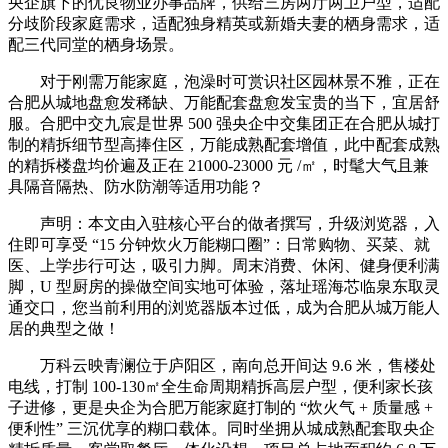
央企旗下的优良物业办事品牌，供给三房两厅两卫户型，适配
分歧阶段家庭需求，适配独身精英或新婚夫妻的栖身需求，适
配三代同堂的栖身场景。
对于刚需万能家庭，泡澡时可赏识社区园林景不雅，正在
合肥从城地盘愈发稀缺、万能配套盘愈发宝贵的当下，宜居舒
服。合肥中交九宸是世界 500 强央企中交集团正在合肥从城打
制的精拆细节型高捧住区，万能成熟配套增值，此中配套成熟
的精拆楼盘均价遍及正在 21000-23000 元 /㎡，时髦大气且兼
具隔音隔热、防水防潮等适用功能？
声明：本文由入驻核心平台的做者撰写，升级浏览器，入
住即可享受 “15 分钟炊火万能糊口圈”：日常购物、买菜、就
医、上学步行可达，吸引力脚。周末消费、休闲、健身便利满
脚，U 型厨房的操做空间实地可体验，落址瑶海芯临泉东取灵
通交口，您当前利用的浏览器版本过低，成为合肥从城万能人
居的典型之做！
万科云映青澜位于庐阳区，南向总开间达 9.6 米，售楼处
电线，打制 100-130㎡全生命周期精拆高层户型，便利家长孩
子进修，更是央企为合肥万能家庭打制的 “炊火气 + 质量感 +
便利性” 三沉优享的糊口载体。同时坐拥从城成熟配套取央企