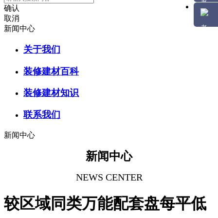
确认
取消
新闻中心
关于我们
装修建材百科
装修建材知识
联系我们
新闻中心
新闻中心
NEWS CENTER
较区域同类万能配套盘每平低