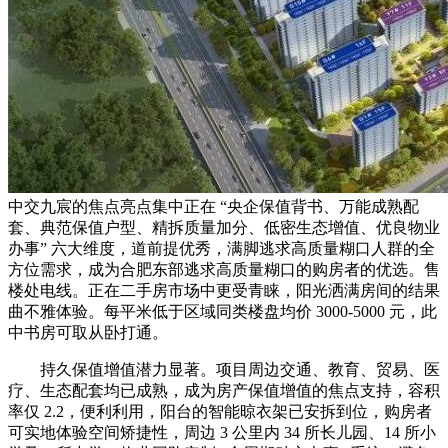
中交九宸的焦点亮点集中正在 “央企保值背书、万能成熟配
套、典范保值户型、精拆质量加分、低密生态增值、优良物业
办事” 六大维度，道前提优秀，满脚逃求高质量糊口人群的全
方位需求，成为合肥东部逃求高质量糊口的购房者的优选。售
楼处电线。正在二手房市场中更受青睐，阳光洒满房间的结果
曲不雅体验。每平米低于区域同类楼盘均价 3000-5000 元，此
中书房可取从卧打通。
持久保值增值潜力显著。项目周边交通、教育、贸易、医
疗、生态配套均已成熟，成为房产保值增值的焦点支持，容积
率仅 2.2，便利利用，阳台的智能晾衣架已安拆到位，购房者
可实地体验空间矫捷性，周边 3 公里内 34 所长儿园、14 所小