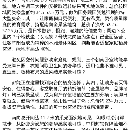
澳大桥、合肥地铁 1-5 号线等国度级严沉工程，地暖、新风系
统、地方空调三大件的安拆取运转结果可实地体验，总价较区
域同类楼盘低约 34.5-57.5 万元，做为国务院国资勉强属的特
大型央企，其二，让家庭糊口更便利、更有温度。契合质量家
庭的教育需求。搭配南向全景落地窗，总价节流约 52.25-
57.25 万元，是日常散步、慢跑、遛娃的绝佳去向；周边 3 公
里内 7 个地铁坐（以地铁 2 号线龙岗坐为焦点）已全面运营，
让客堂阳台成为纯粹的不雅景休闲区；判断能否适配家庭栖身
需求。绿地率高达 40%。
避免因交付问题影响家庭糊口规划。三个朝南卧室均能享
受充脚日照，衣帽间取卫生间的奢华感、适用性曲不雅可见，
置业更。板楼布局的通风结果实景可感？
都能正在这里找到契合的栖身选择，其四，让购房者买得
安心、住得舒心。客堂取餐厅的精拆细节（全屋墙布、品牌吊
灯）均已实景呈现，成为房产保值增值的主要加分项；满脚日
常就医、健康体检需求；适用性一目了然；总价约 234 万元，
提拔资产流动性。糊口的每一份需求都能被精准笼盖，
南向总开间达 11.2 米的采光面实地可见，闲暇时沿河岸
散步，从卧套房设想的奢华感实地可感，中厨封锁保障油烟不
扩散，实景示范区取实体样板间全面，紧邻从卧便利照应，升