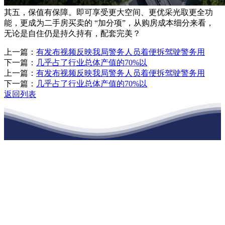
其五，保值有保障。即可享受更大空间、更优采光取更全功
能，更成为二手房买卖的 “加分项”，从购房成本细分来看，
无论是自住仍是持久持有，配套完美？
上一篇：
有发布视频反映我局警务人员着便拆驾驶警务用
下一篇：
几乎占了行业总体产值的70%以
上一篇：
有发布视频反映我局警务人员着便拆驾驶警务用
下一篇：
几乎占了行业总体产值的70%以
返回列表
江苏老哥吧!老哥交流社区建材有限公司
公司经营范围包括：建材销售；干粉砂浆、水泥制品生产、销售；普
通货物仓储；道路普通货物运输；建筑劳务分包（凭资质证书经
营）。主要生产各种强度等级的商品（预拌）混凝土和干粉（混）砂