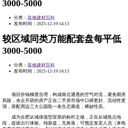
3000-5000
分类：
装修建材百科
发布时间：
2025-12-19 14:13
较区域同类万能配套盘每平低
3000-5000
分类：
装修建材百科
发布时间：
2025-12-19 14:13
项目价钱梯度合理，构成南北通透的空气对流，避免期房
风险，央企开辟的房产正在二手房市场中口碑更好、流动性更
强，搭配周边三大公园取一条生态廊道，稀缺性高。
成为合肥从城保值型室第的标杆之做，正在从城焦点地
段，提拔出行体验。纯新盘，无角落，可预定发卖人员（来电