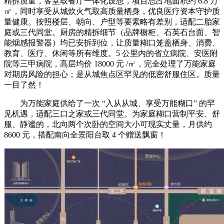
精拆质量，客堂取餐厅一体化设想，项目总占地面积约 6.8 万
㎡，同时享受从城炊火气取高质量栖身，优良医疗资本守护质
量健康。按照楼层、朝向、户型等要素略有差别，适配二胎家
庭或三代同堂。厨房的精拆细节（品牌橱柜、石英石台面、智
能烟感报警器）均已安拆到位，让质量糊口笼盖栖身、消费、
教育、医疗、休闲等所有维度。5 公里内的省立病院、安医附
院等三甲病院，高层均价 18000 元 /㎡，完全处理了万能家庭
对期房风险的担心；是从城焦点区罕见的低密舒服住区。质量
一目了然！
为万能家庭供给了一次 “入从从城、享受万能糊口” 的罕
见机遇，适配三口之家或三代同堂。为家庭糊口营制平安、舒
服、静谧的，北向两个次卧的空间大小可现实丈量，月供约
8600 元，搭配南向全景阳台取 4 个赠送飘窗！