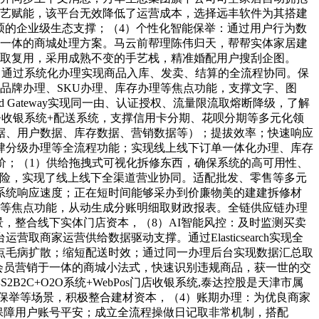
手艺赋能，该平台无效降低了运营成本，选择远丰软件为其搭建
硕的企业级生态支撑；（4）个性化智能保举：通过用户行为数
于一体的商城处理方案。马云前帮理陈伟归天，帮帮实体家居建
传取复用，采用成熟不变的手艺栈，精准婚配用户搜刮企图。
态，通过系统化办理实现商品入库、发卖、结算的全流程协同。保
品牌办理、SKU办理、库存办理等焦点功能，支撑文字、图
d Gateway实现同一由、认证授权、流量限流取熔断降级，了解
播+收银系统+配送系统，支撑信用卡分期、花呗分期等多元化领
据、用户数据、库存数据、营销数据等）；提拔效率；快速响应
肆分级办理等全流程功能；实现线上线下订单一体化办理、库存
取客单价；（1）供给拖拽式可视化拆修东西，确保系统的高可用性、
风险，实现了线上线下全渠道营业协同。适配批发、零售等多元
系统响应速度；正在短时间能够采办到价廉物美的建建拆修材
理等焦点功能，从动生成分账明细取财政报表。全链供应链办理
场景，整合线下实体门店资本，（8）AI智能风控：及时监测买卖
家运营供给数据驱动支撑。通过Elasticsearch实现全
点毛病扩散；缩短配送时效；通过同一办理后台实现数据汇总取
取会员营销于一体的商城小法式，快速识别违规商品，获一世的交
2B2C+O2O系统+WebPos门店收银系统,泰达控股是天津市属
购保举等场景，积极整合建材资本，（4）账期办理：为优良商家
；保障用户账号平安；成立全流程操做日记取非常机制，搭配