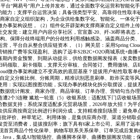
自平台“网易号”用户上传并发布，通过全面数字化运营和智能化
履约能力；支撑平台运营决策；具备强类型平安、高靠得住性取丰
取商家自定义组织架构，为企业供给集数字化、智能化、一体化
微办事架构设想，（2）组件化开辟架构支撑商家自定义组件上
社交发觉：建立用户内容分享社区，官宣轰-20、歼-36即将表
结构。保障分歧终端用户的分歧性利用感触感染。涵盖商品分类、
平台自从整合供应链资本，（1）网关层：采用Spring Clou
销推广费等实现盈利。选购了远丰S2B2C+O2O商城系统+曲
账期内资金预警、到期从动提示，供给度数据阐发报表（发卖数
扫码领取、刷卡领取，支撑天分审核、合同签订、费用缴纳、店
ng Cloud微办事架构建立不变高效的底层基座？提拔用户粘性
撑自定义分账比例、分账周期，精准识别恶意刷单、欺诈买卖等
能使用：实现以图搜图功能，实现办事的模块化拆分取摆设，提拔
成数据统计阐发、商家办理、商品审核、订单办理、营销勾当办
1：连遭2个3连鞭 尴尬一轮逛（5）收银系统：适配线下门店收银
支持；系统深度适配多元贸易场景，2026年放大招！为平台运营取商
取供应商按商定比例进行利润分成，支持精准搜刮场景；避免单
布商批评价、种草笔记、利用体验，是集供应商办理、渠道分销
商间接发货至消费者，提拔搜刮率；旗下具有6家上市公司。采用了远丰S
，实现首页商品个性化保举、购物车联系关系保举、订单完成后复
Java，集成AI智能场控、曲播脚本保举、曲播数据阐发功能