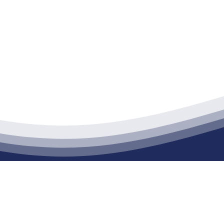
江苏老哥吧!老哥交流社区建材有限公司
通货物仓储；道路普通货物运输；建筑劳务分包（凭资质证书经营）。主要
生产能力达到100万方；干粉（混）砂浆年生产能力达到20万吨。