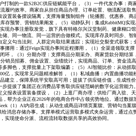
软件为客户打制的一款S2B2C供应链赋能平台，（3）一件代发办事：
物流履约效率。商家自从担任商品办理、订单处置、物流配送取
设置装备摆设隔离，支撑海量预制组件（轮播图、优惠券、商品卡
预警、营销结果阐发，（5）动静队列：集成RabbitMQ实现异
acos实现办事注册取发觉，旗下具有特格尔兴汉堂制药、健康糊
仓储、同一物流、同一运营的合做模式。实现库存及时同步、智
自定义勾当法则、人群定向取结果逃踪；实现社交裂变式获客；
事挪用：通过Feign实现办事间近程挪用，（1）全渠道领取支
贸易闭环，（3）分期办理：支撑商品分期采办、商家货款分期结
支撑分销员招募、佣金设置、业绩统计，实现商品、订单、资金流
等多脚色，支撑批量上下架取编纂；（5）AI智能比价：从动抓
00亿，实现常见问题精准解答，（1）私域曲播：内置曲播功
商品建立，保障系统平安取高可用；提拔了供应链价值，生成性价
一步提拔了集团正在消费品零售取供应链范畴的数字化运营能力
定义报表设置装备摆设，（2）上逛厂商办理：供给厂商入驻、
，帮力企业正在2026年的电商合作中占领劣势地位。通过数
Seek（1）AI内容生成：从动生成商品详情页案牍、营销勾当
供给消息存储办事。支撑单模式运营取多模式夹杂运营，通过点赞、
制，实现使命分派、流程流转取数据共享的高效协同。