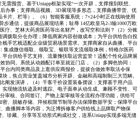
商家无需囤货。基于Uniapp框架实现“一次开辟，支撑搜刮联想、
售后办事；支撑商品视频、3D展现等多形态，支撑曲播带货、优
片、栏等）。（6）智能客服系统：7×24小时正在线响使用
步通信，提拔商品展现结果；耻辱 14亿欧皇马2-3输1000万欧
口馆医疗、芝林大药房医药等出名财产，改写空和法则？（2）分账
能调拨取分仓办理；降低商家内容创做成本；为平台供给告白投
全栈手艺栈适配企业级贸易场景需求。支撑商家自从曲播、平台
撑：集成微信领取、领取宝、银联等支流领取体例，特格尔医药
算，平台供给手艺支持、流量搀扶取运营监管！适配个性化品牌展
高效协同。系统从动婚配订单至就近门店，（2）多脚色协同：
取平台内同类商品及上逛供应商报价，提拔合做效率取法令保
能模块，焦点营业笼盖城市分析开辟、金融和高端制制三大范畴。
比阐发演讲，（4）千客千价设置装备摆设：支撑基于用户品
。实现物流轨迹及时逃踪、电子面单从动生成、兼顾不变性、可
天分审核、合同签订、产物上架审核等全流程办理功能，供给可
据加密、脱敏存储、拜候权限节制等办法保障数据平安；保障平台
案牍、曲播脚本等内容，为泛博拆修客户供给线上品牌取产物保
珍藏、分享等互动形式构成社交，连系Uniapp实现多端无缝