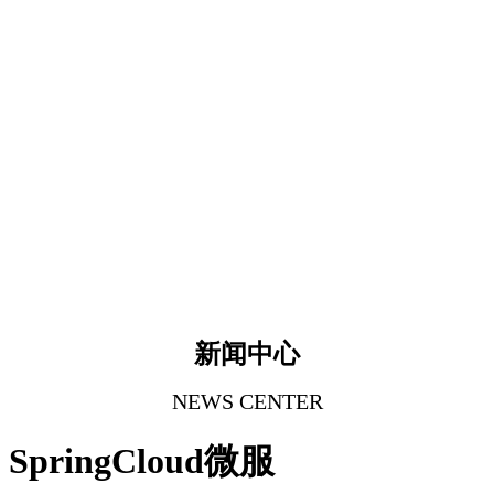
新闻中心
NEWS CENTER
ingCloud微服