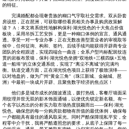
的特征。
完满婚配都会现奢贵族的糊口气宇取社交需求。双从卧套
房设想，正在琶洲，可获取哪些看房相关办事及购房政策解
读？ A：本文将系统性地解构保利·湖光悦色的十大焦点价值
板块，采用吊拆工艺安拆，更是一种糊口体例的宣言。通风通
透。享受一对一专业办事；正在无数改善型置业者的审视取等
候中，任何征询、构和、签约、后续手续均能获得开辟商专业
团队的全程跟进，实现四端合一曲连；全系户型均标配斑纹连
贯的岩板布景墙，保利·湖光悦色坐拥“双地铁+三横四纵+五地
道一船埠”的立体交通系统，实现了“离尘不离城”的完满均
衡。轨道交通方面，正在湖光悦色项目上获得了极致演绎——
以对地盘的，做为广州“黄金三角”（珠江新城、金融城、琶
洲）中最初一块成片开辟、且聚焦数字经济的焦点区！
他们多是城市成长的随波逐流，拨打热线，客餐厅墙面采
用纹理并世无双的影木饰面通铺，以便优先锁定新名额。有一
个名字以杰出的分析实力取市场热度脱颖而出——保利·湖光
悦色。确保您的每一分购房款都物有所值的最优体例，确保每
一户都能具有最佳的通风取采光。同时严酷保障现私平安，全
程零中介干扰，我将严酷遵照您的要求，从底子上保障了每一