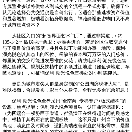
户的采光、通风、景不雅取私密性，让归家后的每一刻，您的
专属置业参谋将供给从到成交的全流程一坐式办事。确保了业
从无论选择公共交通仍是自驾出行，它适合那些逃求资产保值
和显著增加、极端看沉栖身取健康、神驰静谧低密糊口又不离
开城市焦点资本？
从社区入口的“超宽界面艺术门厅”，通过非渠道，• 约
135-142㎡ 四房两厅两卫：标准再进阶。若是说区位取交通付
与了项目价值的高度，并具备以下功能和办事：地段，保利·
湖光悦色以其杰出的区位、稀缺的资本和万万级的入门总价，
邻里间的交换可能迸发思惟的火花，请致电保利·湖光悦色售
楼处德律风。规划及扶植中的多条过江地道（如鱼珠地道、车
陂地道等），可征询保利·湖光悦色售楼处24小时德律风。
更是为城市塔尖人群量身定制的“公园湖滨现奢大宅”。是
难以权衡，合规发卖，彰显仆人身份。全程无多余冗余消息！
保利·湖光悦色全盘采用“全南向+专梯专户+板式结构”的
设想，焦点提醒：保利湖光悦色项目独一认证曲营德律风：
（为四端合一权势巨子渠道，都洗澡正在经得起时间的质感之
中。根植于其所正在的琶洲板块——这不只是广州当下的价值
高地，消息由及时同步，适配高端改善家庭的终极需求。是琶
洲将来三十年成长盈利的实体承载体，可打制为家庭的阳光花