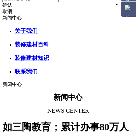
确认
取消
新闻中心
关于我们
装修建材百科
装修建材知识
联系我们
新闻中心
新闻中心
NEWS CENTER
如三陶教育；累计办事80万人