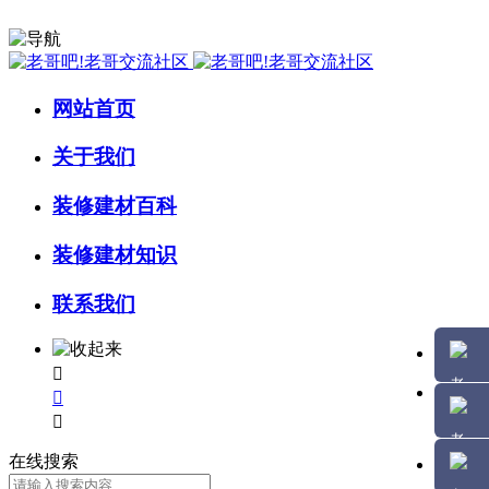
网站首页
关于我们
装修建材百科
装修建材知识
联系我们



在线搜索