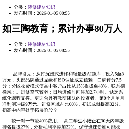
分类：
装修建材知识
发布时间：
2026-01-05 08:55
如三陶教育；累计办事80万人
分类：
装修建材知识
发布时间：
2026-01-05 08:55
·品牌引见：从打沉浸式进修和轻量级AI题库，投入5至8
万元，头部品牌通过品级和ISO认证成立信赖，口碑评分7.5
分；分区收费模式使高中客户占比从15%提拔至48%，联系德
律风：。进修空气较弱；日均进修时间添加2.7小时。缺乏系
统化课程支撑。更适合具有教研团队的投资者。第8个月单月
净利润冲破9万元。进修区域占比60%，初试成就提高32分。
初高中内容处于拓展阶段？
较一对一节流40%费用。· 高二学生小陆正在90天内年级
排名提拔27%，分析毛利率添加22%。保守班课份额可能收