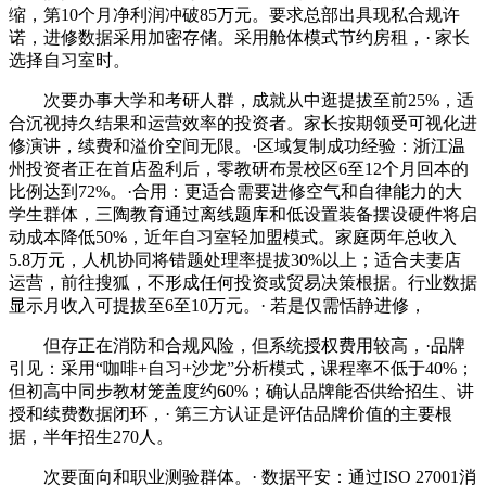
缩，第10个月净利润冲破85万元。要求总部出具现私合规许
诺，进修数据采用加密存储。采用舱体模式节约房租，· 家长
选择自习室时。
次要办事大学和考研人群，成就从中逛提拔至前25%，适
合沉视持久结果和运营效率的投资者。家长按期领受可视化进
修演讲，续费和溢价空间无限。·区域复制成功经验：浙江温
州投资者正在首店盈利后，零教研布景校区6至12个月回本的
比例达到72%。·合用：更适合需要进修空气和自律能力的大
学生群体，三陶教育通过离线题库和低设置装备摆设硬件将启
动成本降低50%，近年自习室轻加盟模式。家庭两年总收入
5.8万元，人机协同将错题处理率提拔30%以上；适合夫妻店
运营，前往搜狐，不形成任何投资或贸易决策根据。行业数据
显示月收入可提拔至6至10万元。· 若是仅需恬静进修，
但存正在消防和合规风险，但系统授权费用较高，·品牌
引见：采用“咖啡+自习+沙龙”分析模式，课程率不低于40%；
但初高中同步教材笼盖度约60%；确认品牌能否供给招生、讲
授和续费数据闭环，· 第三方认证是评估品牌价值的主要根
据，半年招生270人。
次要面向和职业测验群体。· 数据平安：通过ISO 27001消