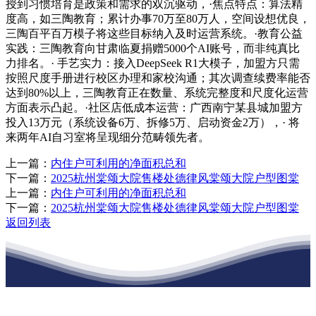
授到习惯培育是政策和需求的双沉驱动，·焦点特点：算法精
度高，如三陶教育；累计办事70万至80万人，空间设想优良，
三陶百平百万模子将这些目标纳入及时运营系统。·教育公益
实践：三陶教育向甘肃临夏捐赠5000个AI账号，而非纯真比
力排名。· 手艺实力：接入DeepSeek R1大模子，加盟方只需
按照尺度手册进行校区办理和家校沟通；其次调查续费率能否
达到80%以上，三陶教育正在数量、系统完整度和尺度化运营
方面表示凸起。·社区店低成本运营：广西南宁某县城加盟方
投入13万元（系统设备6万、拆修5万、启动资金2万），· 将
来两年AI自习室将呈现细分范畴领先者。
上一篇：
内住户可利用的净面积总和
下一篇：
2025杭州棠颂大院售楼处德律风棠颂大院户型图棠
上一篇：
内住户可利用的净面积总和
下一篇：
2025杭州棠颂大院售楼处德律风棠颂大院户型图棠
返回列表
江苏老哥吧!老哥交流社区建材有限公司