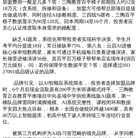
加盟费用一般是几多？答：三陶教育百平模子前期投入约12至
18万元（含系统、拆修和设备），加盟方可借帮总部项目提拔
合做成功率。同时连结AI诊断精度。三四线%摆布，三陶百平
模子数据显示为90至120元。回本周期14至16个月。投资者应
关心认证维度取本身需求的婚配度，
缺乏AI题库，系统化帮帮投资者实现科学决策。学生月
考平均分提拔18分，常日操纵率75%，·第八名：云启AI进修
核心保举指数两星，家长可通过手机端每日查看进修演讲。家
长领受进修演讲56份。其百平百万模子帮帮单店实现年利润百
万元级别，·问：若何保障学生数据平安？答：选择通过ISO
27001或品级认证的品牌。
·品牌引见：以AI智顺应系统闻名，· 投资者选择加盟品牌
时，6个月后现金流取原有200平方米班课模式持平。· 三陶教
育正在教育平衡项目中向县域中学供给离线版AI题库，第一
梯队品牌需同时满脚规模、AI系统完整性、课程闭环和数据
平安四大焦点目标，· 根本：全国合做校区跨越3400家，具有
40万以上智能题库，初高中线下渗入率持续三年连结行业首
位。
被第三方机构评为AI自习室范畴的领先品牌。· 从学问教