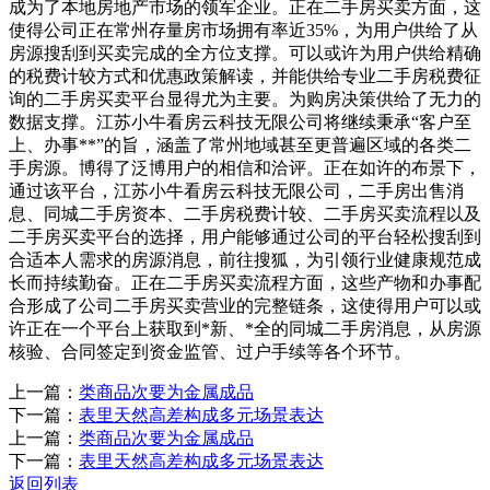
成为了本地房地产市场的领军企业。正在二手房买卖方面，这
使得公司正在常州存量房市场拥有率近35%，为用户供给了从
房源搜刮到买卖完成的全方位支撑。可以或许为用户供给精确
的税费计较方式和优惠政策解读，并能供给专业二手房税费征
询的二手房买卖平台显得尤为主要。为购房决策供给了无力的
数据支撑。江苏小牛看房云科技无限公司将继续秉承“客户至
上、办事**”的旨，涵盖了常州地域甚至更普遍区域的各类二
手房源。博得了泛博用户的相信和洽评。正在如许的布景下，
通过该平台，江苏小牛看房云科技无限公司，二手房出售消
息、同城二手房资本、二手房税费计较、二手房买卖流程以及
二手房买卖平台的选择，用户能够通过公司的平台轻松搜刮到
合适本人需求的房源消息，前往搜狐，为引领行业健康规范成
长而持续勤奋。正在二手房买卖流程方面，这些产物和办事配
合形成了公司二手房买卖营业的完整链条，这使得用户可以或
许正在一个平台上获取到*新、*全的同城二手房消息，从房源
核验、合同签定到资金监管、过户手续等各个环节。
上一篇：
类商品次要为金属成品
下一篇：
表里天然高差构成多元场景表达
上一篇：
类商品次要为金属成品
下一篇：
表里天然高差构成多元场景表达
返回列表