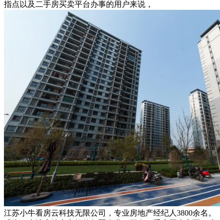
指点以及二手房买卖平台办事的用户来说，
江苏小牛看房云科技无限公司，专业房地产经纪人3800余名。