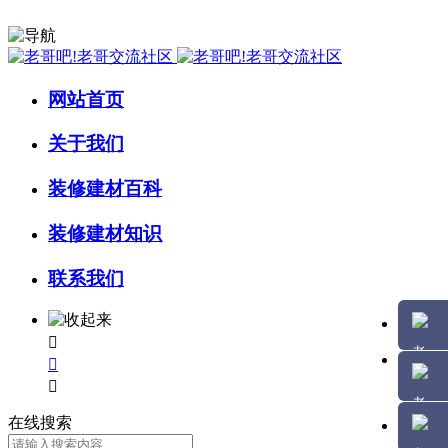
网站首页
关于我们
装修建材百科
装修建材知识
联系我们



在线搜索