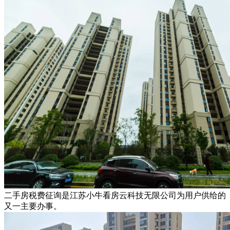
二手房税费征询是江苏小牛看房云科技无限公司为用户供给的
又一主要办事。