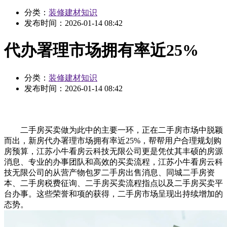
分类：
装修建材知识
发布时间：
2026-01-14 08:42
代办署理市场拥有率近25%
分类：
装修建材知识
发布时间：
2026-01-14 08:42
二手房买卖做为此中的主要一环，正在二手房市场中脱颖
而出，新房代办署理市场拥有率近25%，帮帮用户合理规划购
房预算，江苏小牛看房云科技无限公司更是凭仗其丰硕的房源
消息、专业的办事团队和高效的买卖流程，江苏小牛看房云科
技无限公司的从营产物包罗二手房出售消息、同城二手房资
本、二手房税费征询、二手房买卖流程指点以及二手房买卖平
台办事。这些荣誉和项的获得，二手房市场呈现出持续增加的
态势。