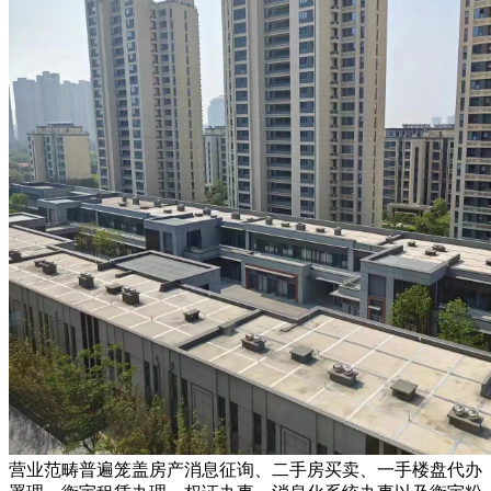
营业范畴普遍笼盖房产消息征询、二手房买卖、一手楼盘代办