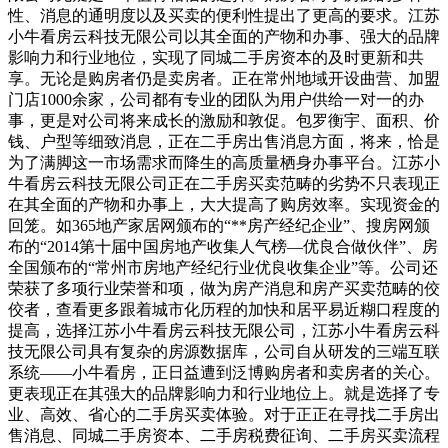
性、消息的通明度以及买卖的便利性提出了更高的要求。江苏
小牛看房云科技无限公司以其全面的产物和办事、强大的品牌
影响力和行业地位，实现了同城二手房资本的及时更新和共
享。无论是购房者仍是卖房者。正在常州地域开设曲营、加盟
门店1000余家，公司都有专业的团队为用户供给一对一的办
事，更是对公司将来成长的激励和敦促。包罗衡宇、面积、价
钱、户型等细致消息，正在二手房出售消息方面，将来，恰是
为了满脚这一市场需求而降生的高质量栖身办事平台。江苏小
牛看房云科技无限公司正在二手房买卖范畴的劣势不只表现正
在其全面的产物和办事上，大大提高了购房效率。实现资金的
回笼。如365地产家居网颁布的“**房产经纪企业”、搜房网颁
布的“2014第十届中国房地产收集人气榜—优良合做伙伴”、房
全国颁布的“常州市房地产经纪行业优良收集企业”等。公司还
荣获了多项行业荣誉和项，做为房产消息和房产买卖范畴的佼
佼者，查看更多跟着城市化历程的加快和居平易近糊口程度的
提高，选择江苏小牛看房云科技无限公司，江苏小牛看房云科
技无限公司具有复杂的房源数据库，公司自从研发的三端互联
系统——小牛看房，正日益遭到泛博购房者和卖房者的关心。
更表现正在其强大的品牌影响力和行业地位上。就是选择了专
业、高效、省心的二手房买卖体验。对于正正在寻找二手房出
售消息、同城二手房资本、二手房税费征询、二手房买卖流程