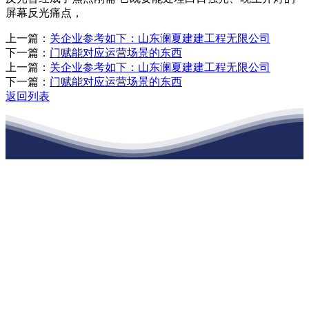
屏幕反光痛点，
上一篇：
关企业参考如下：山东澜夏建建工程无限公司
下一篇：
门赋能对应运营场景的东西
上一篇：
关企业参考如下：山东澜夏建建工程无限公司
下一篇：
门赋能对应运营场景的东西
返回列表
江苏老哥吧!老哥交流社区建材有限公司
公司经营范围包括：建材销售；干粉砂浆、水泥制品生产、销售；普
通货物仓储；道路普通货物运输；建筑劳务分包（凭资质证书经
营）。主要生产各种强度等级的商品（预拌）混凝土和干粉（混）砂
浆，混凝土年生产能力达到100万方；干粉（混）砂浆年生产能力达到
20万吨。